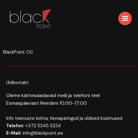
Skip
to
content
BlackPoint OÜ
Üldkontakt
Oleme kättesaadavad meili ja telefoni teel
Esmaspäevast Reedeni 10:00-17:00
Info teenuste kohta, hinnapäringud ja üldised küsimused
Telefon:
+372 5345 5234
E-Mail:
info@blackpoint.ee